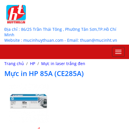
Địa chỉ : 86/25 Trần Thái Tông , Phường Tân Sơn,TP.Hồ Chí
Minh
Website : mucinhuythuan.com - Email: thuan@mucinht.vn
Toggl
navig
Trang chủ
/
HP
/
Mực in laser trắng đen
Mực in HP 85A (CE285A)
đ