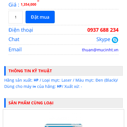
Giá :
1,354,000
Đặt mua
Điện thoại
0937 688 234
Chat
Skype
Email
thuan@mucinht.vn
THÔNG TIN KỸ THUẬT
Hãng sản xuất:
/ Loại mực: Laser / Màu mực: Đen (Black)/
HP
Dùng cho máy
của hãng:
/ Xuất xứ: -
in
HP
SẢN PHẨM CÙNG LOẠI