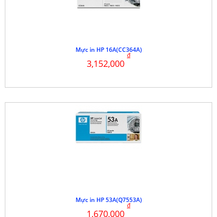
Mực in HP 16A(CC364A)
đ
3,152,000
Mực in HP 53A(Q7553A)
đ
1,670,000